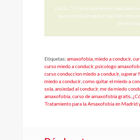
C.N.N.: "Agradeceros el trabajo y la i
poder afrontar nuestro problema al vol
escena y apoyo brinda
Etiquetas:
amaxofobia
,
miedo a conducir
,
cu
curso miedo a conducir
,
psicologo amaxofob
curso conduccion miedo a conducir
,
superar 
miedo a conducir
,
como quitar el miedo a con
sola
,
ansiedad al conducir
,
me da miedo condu
amaxofobia
,
curso de amaxofobia gratis
,
¿Có
Tratamiento para la Amaxofobia en Madrid 