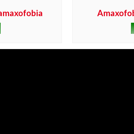
 amaxofobia
Amaxofob