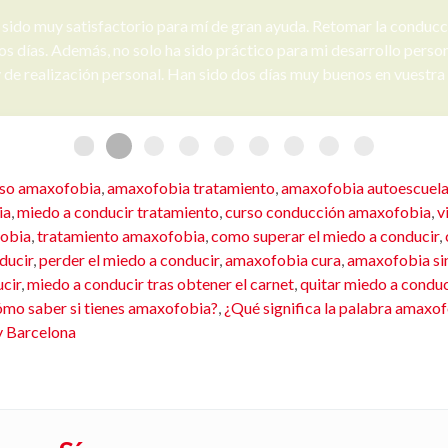
niciativa en la gestión del curso de amaxofobia del paso viernes y
ante. Gracias Maribel, por la buenísima organización, pendiente de
do por Nacho en el aspectos psicológico, y por Jaime, Mario y Mer
rso amaxofobia
,
amaxofobia tratamiento
,
amaxofobia autoescuel
ia
,
miedo a conducir tratamiento
,
curso conducción amaxofobia
,
v
fobia
,
tratamiento amaxofobia
,
como superar el miedo a conducir
,
ducir
,
perder el miedo a conducir
,
amaxofobia cura
,
amaxofobia s
cir
,
miedo a conducir tras obtener el carnet
,
quitar miedo a conduc
mo saber si tienes amaxofobia?
,
¿Qué significa la palabra amaxo
y Barcelona