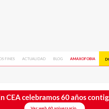
S FINES
ACTUALIDAD
BLOG
AMAXOFOBIA
D
n CEA celebramos 60 años conti
Ver web 60 aniversario