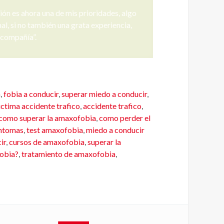
 sábado, que nos ayudan a trabajar para
 todos los detalles, y por la puesta en
itxel en el práctico".
a
,
fobia a conducir
,
superar miedo a conducir
,
ictima accidente trafico
,
accidente trafico
,
como superar la amaxofobia
,
como perder el
intomas
,
test amaxofobia
,
miedo a conducir
ir
,
cursos de amaxofobia
,
superar la
fobia?
,
tratamiento de amaxofobia
,