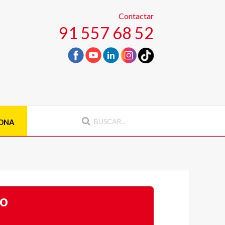
Contactar
91 557 68 52
ONA
go