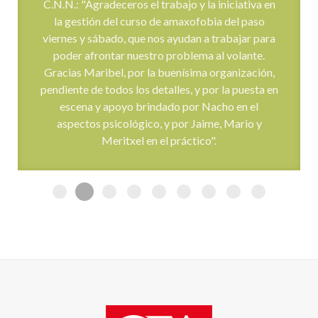
Así opinan nuestros
alumnos
E.A.G.: "Quería agradecer la oportunidad que me
habéis dado con este curso, me ha resultado muy
útil y la atención y profesionalidad de todos los
que habéis intervenido en él es inmejorable. Me
gustaría que les transmitieras mi agradecimiento
a todos los que lo habéis hecho posible, la
profesionalidad del psicólogo es innegable y la
experiencia y capacidad de transmitir tanto de
Jaime en la parte práctica como de Mery, que fue
mi instructora, me resultan dignas de elogio. Son