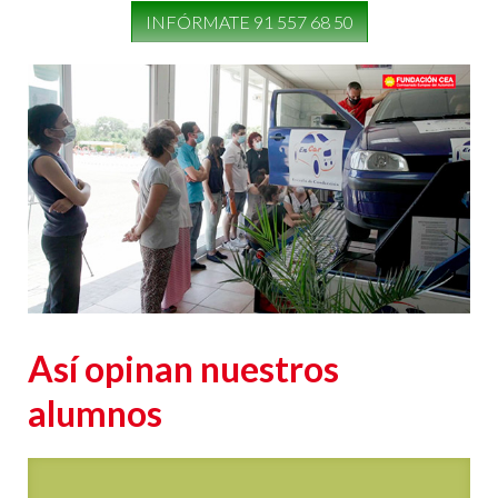
Conocer la técnica correcta en caso de deslizamiento
del vehículo.
Actuación en caso de accidente. Se expone qué sucede
en caso de vuelco y cómo abandonar el vehículo
volcado o auxiliar a quien lo precise. También se
realiza una demostración sobre las lesiones que
podemos sufrir en caso de impacto y cómo evitarlas.
INFÓRMATE 91 557 68 50