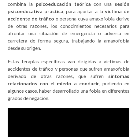
La terapia específica para superar la amaxofobia, son
totalmente
gratuitas para los participantes
. Las
terapias específicas, consisten en una terapia grupal y
terapéutica para afrontar el
miedo a conducir
. Se
combina la
psicoeducación teórica
con una
sesión
psicoeducativa práctica
, para aportar a la
víctima de
accidente de tráfico
o persona cuya amaxofobia derive
de otras razones, los conocimientos necesarios para
afrontar una situación de emergencia o adversa en
carretera de forma segura, trabajando la amaxofobia
desde su origen.
Estas terapias específicas van dirigidas a víctimas de
accidentes de tráfico y personas que sufren amaxofobia