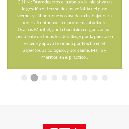
C.N.N.: "Agradeceros el trabajo y la iniciativa en
la gestión del curso de amaxofobia del paso
viernes y sábado, que nos ayudan a trabajar para
poder afrontar nuestro problema al volante.
Gracias Maribel, por la buenísima organización,
pendiente de todos los detalles, y por la puesta en
escena y apoyo brindado por Nacho en el
aspectos psicológico, y por Jaime, Mario y
Meritxel en el práctico".