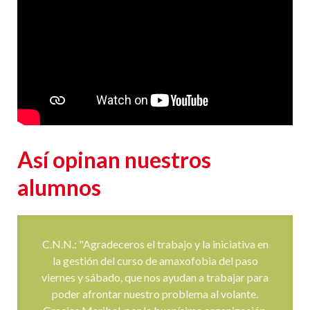
Así opinan nuestros
alumnos
C.N.N.: "Agradeceros el trabajo y la iniciativa en
la gestión del curso de amaxofobia del paso
viernes y sábado, que nos ayudan a trabajar para
poder afrontar nuestro problema al volante.