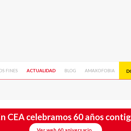
S FINES
ACTUALIDAD
BLOG
AMAXOFOBIA
D
n CEA celebramos 60 años conti
Ver web 60 aniversario