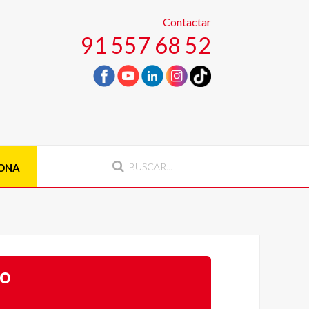
Contactar
91 557 68 52
ONA
go