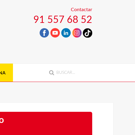
Contactar
91 557 68 52
NA
o