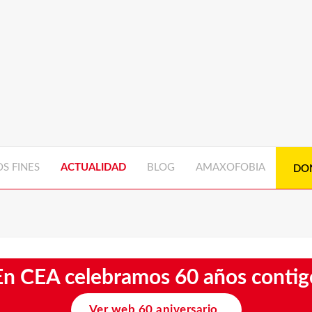
S FINES
ACTUALIDAD
BLOG
AMAXOFOBIA
DO
En CEA celebramos 60 años contig
Ver web 60 aniversario